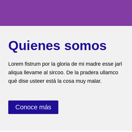
Servicios
Quienes somos
Conoce nuestros servicios y obtén un 5%
Lorem fistrum por la gloria de mi madre esse jarl
de descuento
aliqua llevame al sircoo. De la pradera ullamco
qué dise usteer está la cosa muy malar.
Conoce más
Conoce más