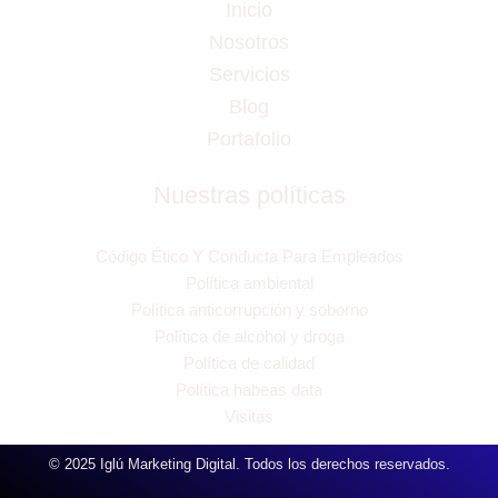
Inicio
Nosotros
Servicios
Blog
Portafolio
Nuestras políticas
Código Ético Y Conducta Para Empleados
Política ambiental
Política anticorrupción y soborno
Política de alcohol y droga
Política de calidad
Política habeas data
Visitas
© 2025 Iglú Marketing Digital. Todos los derechos reservados.