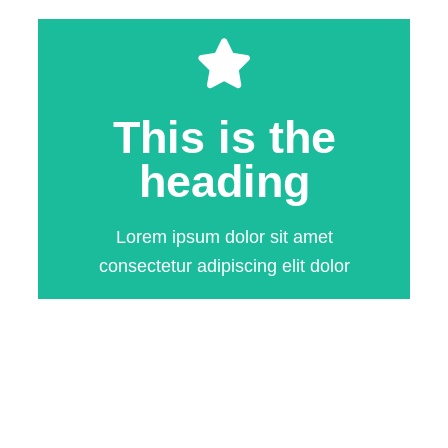
Click Here
This is the
consectetur adipiscing elit dolor
Lorem ipsum dolor sit amet
heading
heading
Lorem ipsum dolor sit amet
This is the
consectetur adipiscing elit dolor