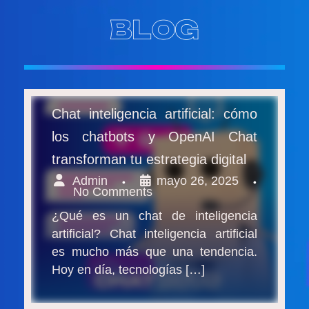
Ir
BLOG
al
contenido
Chat inteligencia artificial: cómo
los chatbots y OpenAI Chat
transforman tu estrategia digital
Admin
mayo 26, 2025
•
•
No Comments
¿Qué es un chat de inteligencia
artificial? Chat inteligencia artificial
es mucho más que una tendencia.
Hoy en día, tecnologías […]